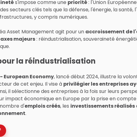
ineté
s'impose comme une
priorité
: l'Union Européenn
es secteurs clés tels que la défense, l'énergie, la santé, l
nfrastructures, y compris numériques.
kéa Asset Management agit pour un
accroissement de l
s axes majeurs
: réindustrialisation, souveraineté énergéti
que.
ur la réindustrialisation
 - European Economy
, lancé début 2024, illustre la volo
ur de cet enjeu. Il vise à
privilégier les entreprises a
insi, il sélectionne des entreprises à la fois sur leurs pers
ur impact économique en Europe par la prise en compte d
e nombre d'
emplois créés
, les
investissements réalisés
ionnement
.