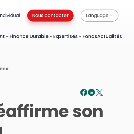
 Individual
Nous contacter
Language
nt
Finance Durable
Expertises
Fonds
Actualités
enne
affirme son
a