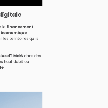
igitale
 le
financement
 économique
les territoires qu'ils
plus d'1 Md€
dans des
ès haut débit ou
le
.