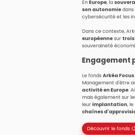
En
Europe
, la
souvera
son autonomie
dans d
cybersécurité et les i
Dans ce contexte, Ar
européenne
sur
troi
souveraineté économi
Engagement po
Le fonds
Arkéa Focus
Management d'être acte
activité en Europe
. A
mais également sur le
leur
implantation
, l
chaînes d'approvis
Découvrir le fonds