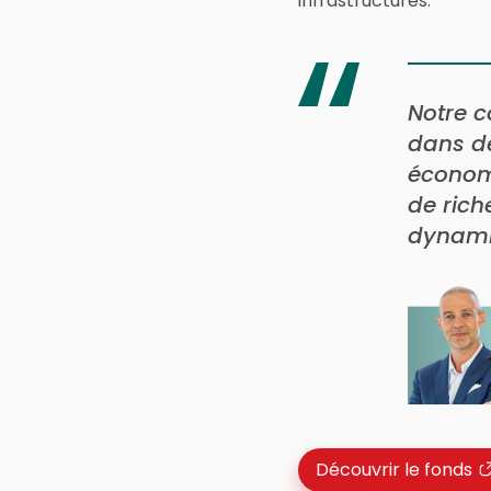
infrastructures.
Notre c
dans de
économi
de rich
dynami
Découvrir le fonds