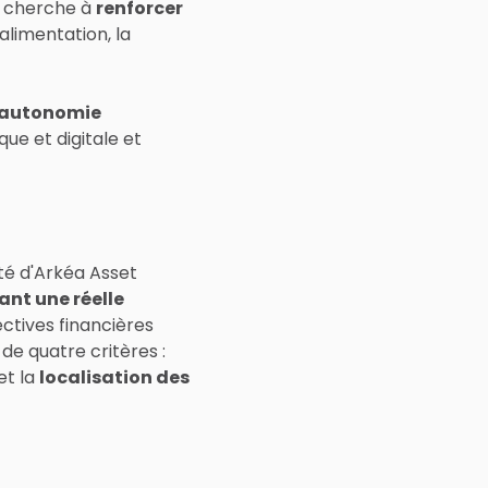
e cherche à
renforcer
'alimentation, la
'autonomie
que et digitale et
nté d'Arkéa Asset
yant une réelle
pectives financières
e quatre critères :
et la
localisation des